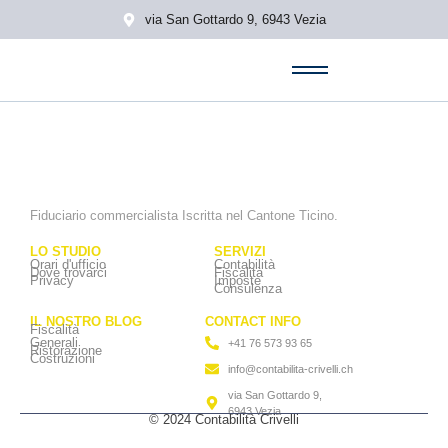
via San Gottardo 9, 6943 Vezia
Fiduciario commercialista Iscritta nel Cantone Ticino.
LO STUDIO
SERVIZI
Orari d'ufficio
Contabilità
Dove trovarci
Fiscalità
Privacy
Imposte
Consulenza
IL NOSTRO BLOG
CONTACT INFO
Fiscalità
Generali
+41 76 573 93 65
Ristorazione
Costruzioni
info@contabilita-crivelli.ch
via San Gottardo 9,
6943 Vezia
© 2024 Contabilità Crivelli