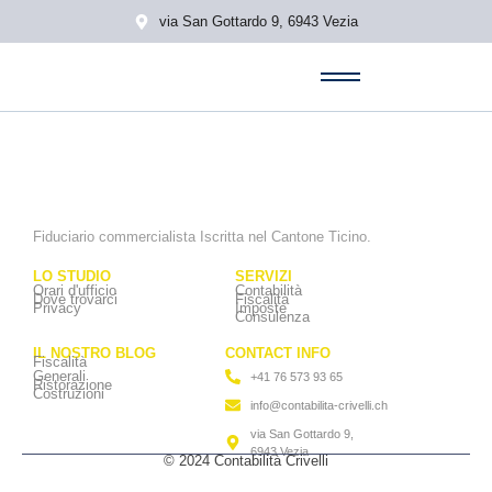
via San Gottardo 9, 6943 Vezia
Fiduciario commercialista Iscritta nel Cantone Ticino.
LO STUDIO
SERVIZI
Orari d'ufficio
Contabilità
Dove trovarci
Fiscalità
Privacy
Imposte
Consulenza
IL NOSTRO BLOG
CONTACT INFO
Fiscalità
Generali
+41 76 573 93 65
Ristorazione
Costruzioni
info@contabilita-crivelli.ch
via San Gottardo 9,
6943 Vezia
© 2024 Contabilità Crivelli