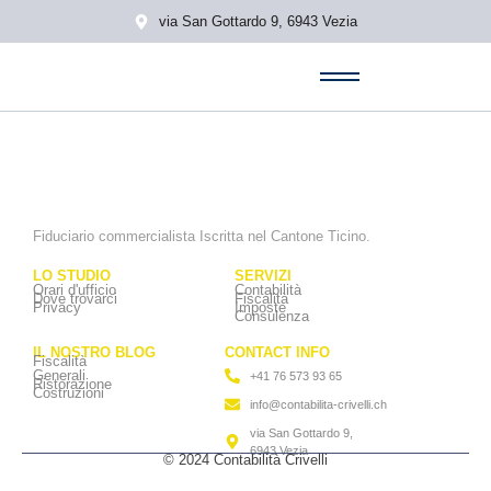
via San Gottardo 9, 6943 Vezia
Fiduciario commercialista Iscritta nel Cantone Ticino.
LO STUDIO
SERVIZI
Orari d'ufficio
Contabilità
Dove trovarci
Fiscalità
Privacy
Imposte
Consulenza
IL NOSTRO BLOG
CONTACT INFO
Fiscalità
Generali
+41 76 573 93 65
Ristorazione
Costruzioni
info@contabilita-crivelli.ch
via San Gottardo 9,
6943 Vezia
© 2024 Contabilità Crivelli