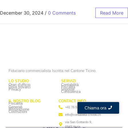
December 30, 2024
/
0 Comments
Read More
Fiduciario commercialista Iscritta nel Cantone Ticino.
LO STUDIO
SERVIZI
Orari d'ufficio
Contabilità
Dove trovarci
Fiscalità
Privacy
Imposte
Consulenza
IL NOSTRO BLOG
CONTACT INFO
Fiscalità
Generali
Chiama ora
+41 76 573 93 65
Ristorazione
Costruzioni
info@contabilita-crivelli.ch
via San Gottardo 9,
6943 Vezia